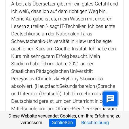
Arbeit als Übersetzer gibt mir ein gutes Gefühl und
ich weiß, dass ich auf dem richtigen Weg bin.
Meine Aufgabe ist es, mein Wissen mit unseren
Lesern zu teilen.“- sagt IT-Techniker. Ich besuchte
Deutschkurse an der Nationalen Taras-
Schewtschenko-Universität in Kiew und belegte
auch einen Kurs am Goethe-Institut. Ich habe den
Kurs mit sehr gutem Erfolg besucht. Mein
Studium habe ich im Jahre 2021 an der
Staatlichen Pädagogischen Universität
Pereyaslav-Chmelnizki Hryhoriy Skovoroda
absolviert. (Hauptfach:Sekundarbereich (Sprache
und Literatur (Deutsch)). Ich bin mehrmals nach
Deutschland gereist, um den Unterricht in der
Mittelschule und am Otfried-Preußler-Gymnasium
zu besuchen und an Fortbildungsseminaren
Diese Website verwendet Cookies, um Ihre Erfahrung zu
verbessern.
Beschreibung
Schließen
teilzunehmen.