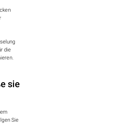
ücken
r
sselung
r die
ieren.
e sie
 dem
lgen Sie