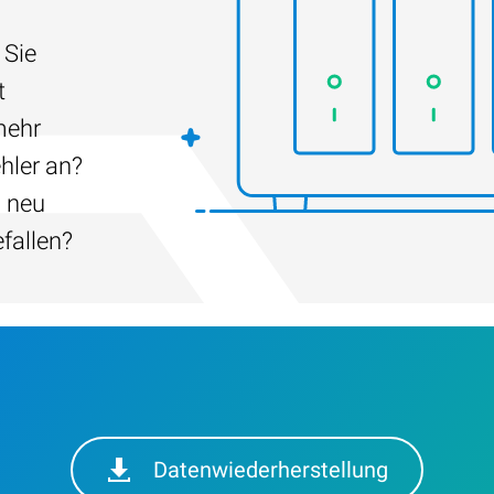
 Sie
t
mehr
hler an?
h neu
efallen?
Datenwiederherstellung