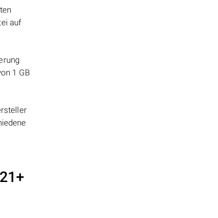
tten
ei auf
herung
 von 1 GB
steller
hiedene
821+