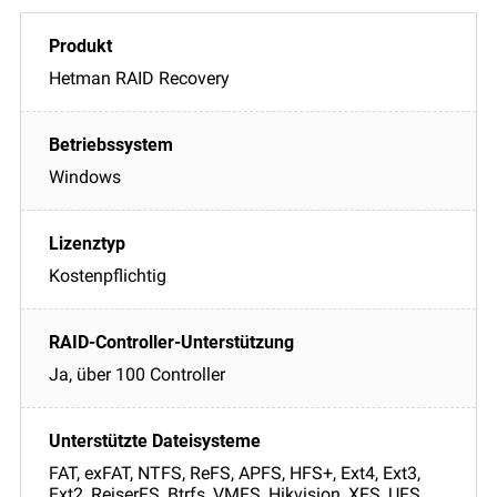
Hetman RAID Recovery
Windows
Kostenpflichtig
Ja, über 100 Controller
FAT, exFAT, NTFS, ReFS, APFS, HFS+, Ext4, Ext3,
Ext2, ReiserFS, Btrfs, VMFS, Hikvision, XFS, UFS,