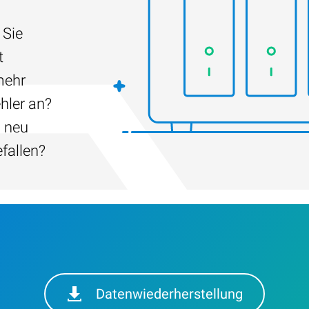
 Sie
t
mehr
hler an?
h neu
efallen?
Datenwiederherstellung