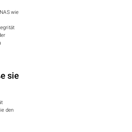
m NAS wie
egrität
der
u
e sie
ät
ie den