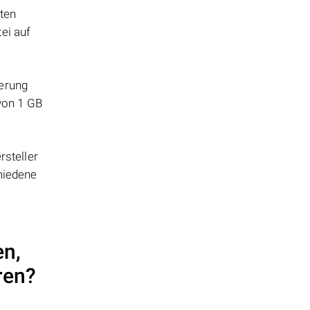
tten
ei auf
herung
 von 1 GB
steller
hiedene
en,
ren?