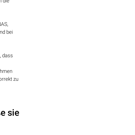
 die
NAS,
nd bei
, dass
nahmen
orrekt zu
e sie