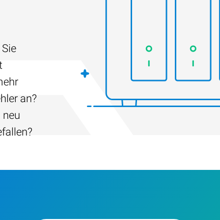
 Sie
t
mehr
hler an?
h neu
efallen?