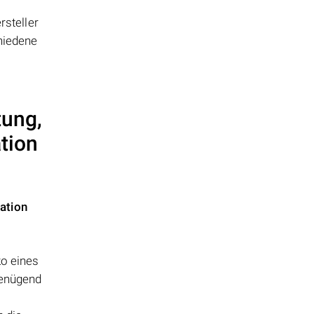
steller
hiedene
tung,
tion
ation
ko eines
genügend