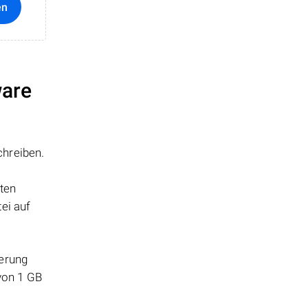
en
ware
chreiben.
tten
ei auf
herung
 von 1 GB