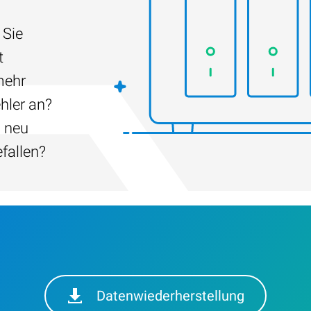
 Sie
t
mehr
hler an?
h neu
efallen?
Datenwiederherstellung