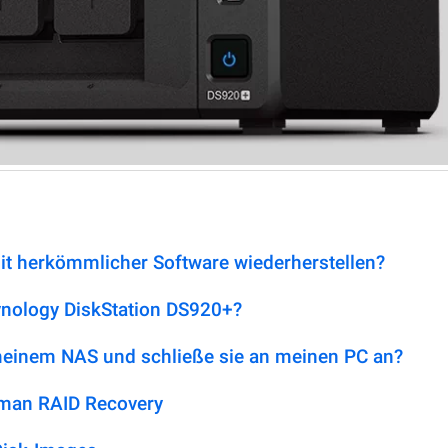
it herkömmlicher Software wiederherstellen?
ynology DiskStation DS920+?
 meinem NAS und schließe sie an meinen PC an?
tman RAID Recovery