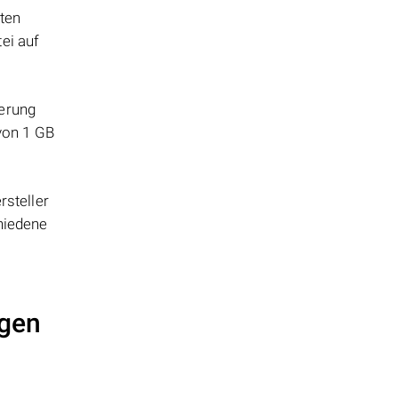
tten
ei auf
herung
 von 1 GB
steller
hiedene
ngen