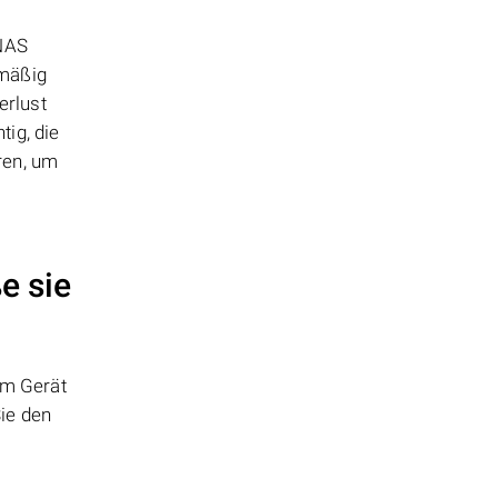
 NAS
lmäßig
erlust
ig, die
ren, um
e sie
em Gerät
ie den