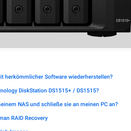
it herkömmlicher Software wiederherstellen?
Synology DiskStation DS1515+ / DS1515?
 meinem NAS und schließe sie an meinen PC an?
tman RAID Recovery