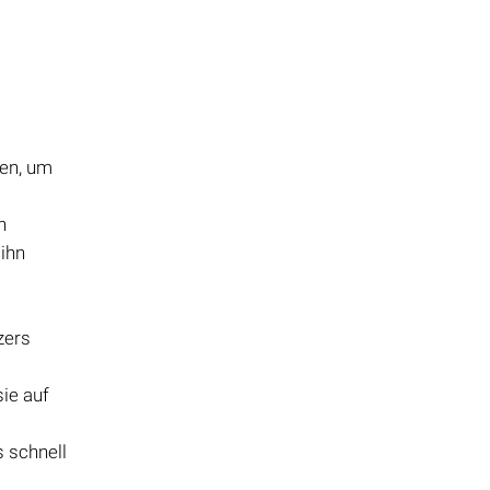
den, um
n
 ihn
zers
sie auf
 schnell