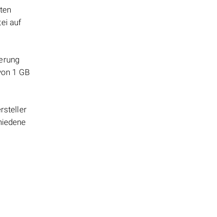
tten
ei auf
herung
 von 1 GB
steller
hiedene