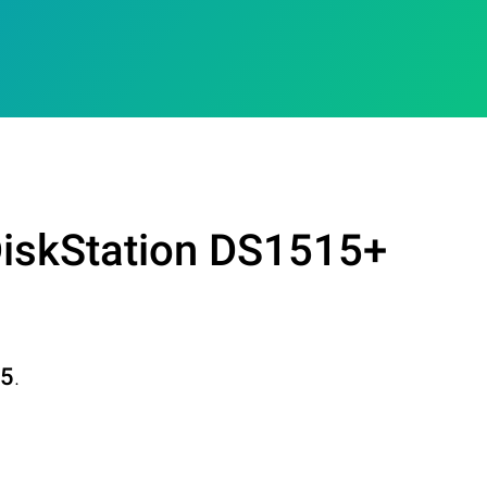
DiskStation DS1515+
15
.