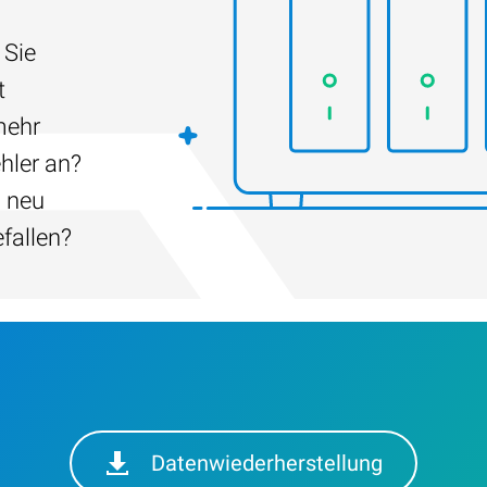
 Sie
t
mehr
hler an?
h neu
efallen?
Datenwiederherstellung