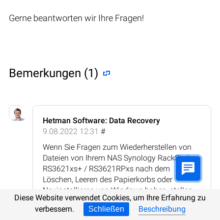
Gerne beantworten wir Ihre Fragen!
Bemerkungen (1)
Hetman Software: Data Recovery
9.08.2022 12:31
#
Wenn Sie Fragen zum Wiederherstellen von
Dateien von Ihrem NAS Synology RackStation
RS3621xs+ / RS3621RPxs nach dem
Löschen, Leeren des Papierkorbs oder
Neuinstallieren von Windows haben, stellen
Diese Website verwendet Cookies, um Ihre Erfahrung zu
Sie diese in den Kommentaren!
verbessern.
Beschreibung
Schließen
Antworten