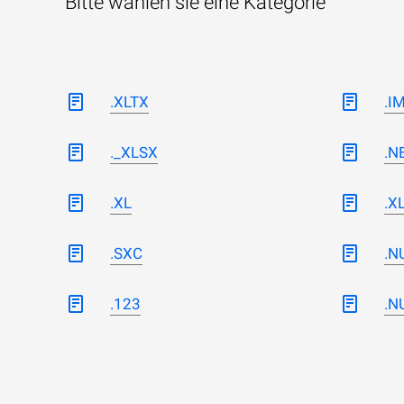
Bitte wählen sie eine Kategorie
.XLTX
.I
._XLSX
.N
.XL
.X
.SXC
.N
.123
.N