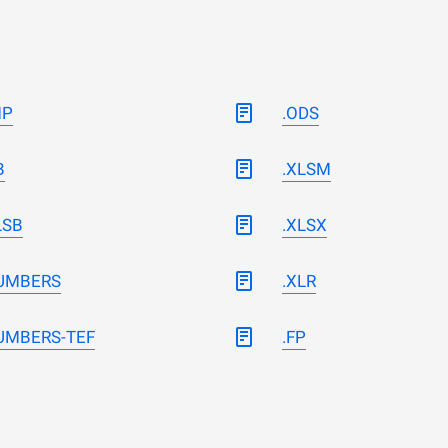
MP
.ODS
B
.XLSM
LSB
.XLSX
UMBERS
.XLR
UMBERS-TEF
.FP