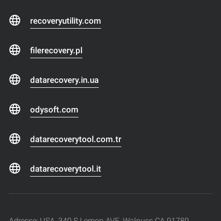
recoveryutility.com
filerecovery.pl
datarecovery.in.ua
odysoft.com
datarecoverytool.com.tr
datarecoverytool.it
Adresse: USA, 340 S Lemon AVE, Walnuss CA 91789