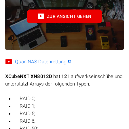
ZUR ANSICHT GEHEN
Qsan NAS Datenrettung
XCubeNXT XN8012D
hat
12
Laufwerkseinschübe und
unterstützt Arrays der folgenden Typen:
RAID 0;
RAID 1;
RAID 5;
RAID 6;
RAID 50;