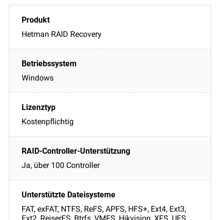
Hetman RAID Recovery
Windows
Kostenpflichtig
Ja, über 100 Controller
FAT, exFAT, NTFS, ReFS, APFS, HFS+, Ext4, Ext3,
Ext2, ReiserFS, Btrfs, VMFS, Hikvision, XFS, UFS,