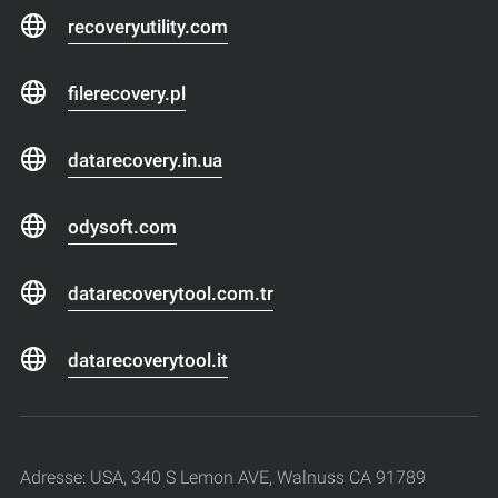
recoveryutility.com
filerecovery.pl
datarecovery.in.ua
odysoft.com
datarecoverytool.com.tr
datarecoverytool.it
Adresse: USA, 340 S Lemon AVE, Walnuss CA 91789