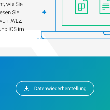
t, wie Sie
Lesen Sie
 von .WLZ
und iOS im
Datenwiederherstellung