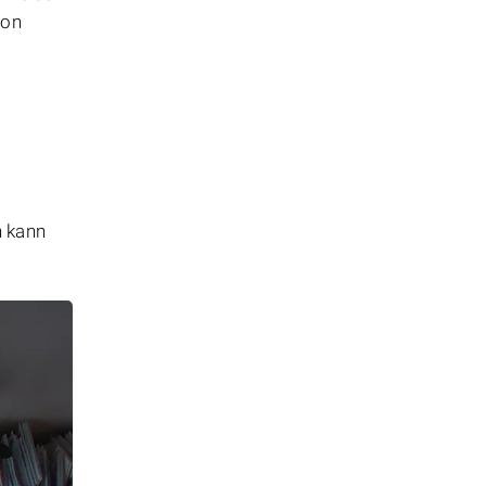
von
n kann