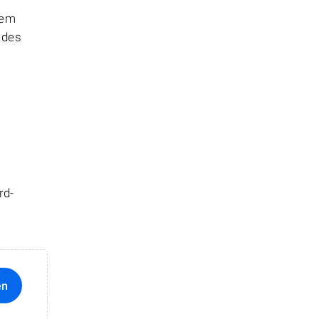
hem
 des
rd-
en