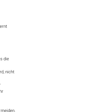
ernt
ss die
d, nicht
r
hr
ermeiden.