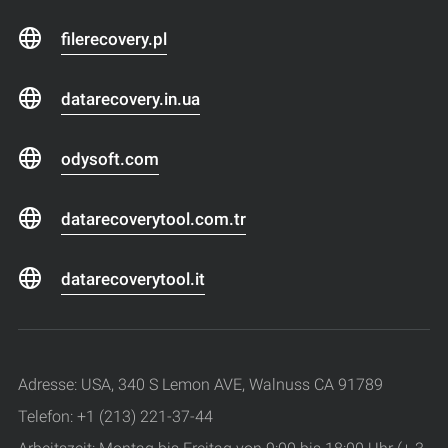
filerecovery.pl
datarecovery.in.ua
odysoft.com
datarecoverytool.com.tr
datarecoverytool.it
Adresse: USA, 340 S Lemon AVE, Walnuss CA 91789
Telefon: +1 (213) 221-37-44