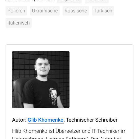
Polieren
Ukrainische
Russische
Türkisch
Italienisch
Autor:
Glib Khomenko
, Technischer Schreiber
Hlib Khomenko ist Übersetzer und IT-Techniker im
Unternehmen „Hetman Software“. Der Autor hat