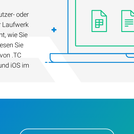
tzer- oder
r Laufwerk
t, wie Sie
Lesen Sie
 von .TC
und iOS im