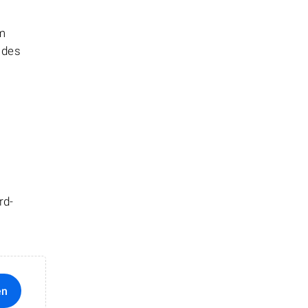
em
 des
rd-
en