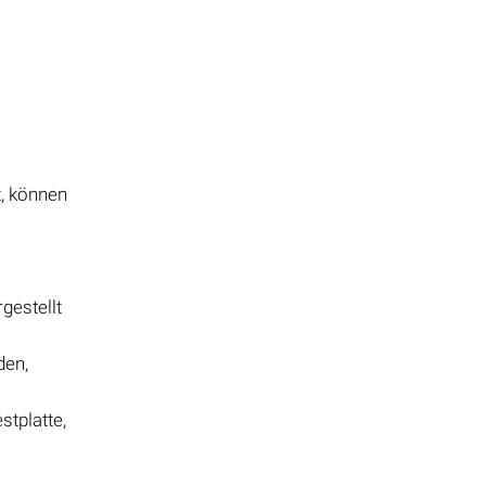
t, können
gestellt
den,
stplatte,