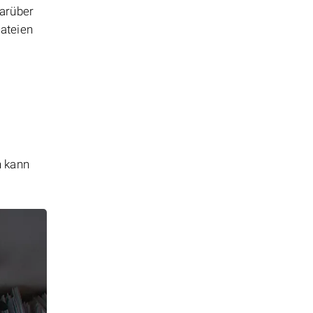
Darüber
Dateien
n kann