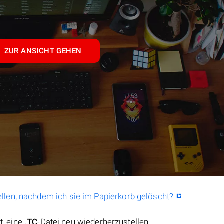
ZUR ANSICHT GEHEN
llen, nachdem ich sie im Papierkorb gelöscht?
t, eine
.TC
-Datei neu wiederherzustellen.