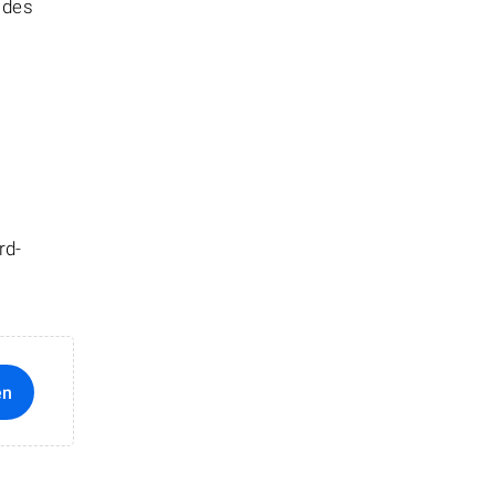
 des
rd-
en