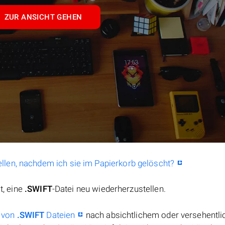
ZUR ANSICHT GEHEN
llen, nachdem ich sie im Papierkorb gelöscht?
t, eine
.SWIFT
-Datei neu wiederherzustellen.
 von
.SWIFT
Dateien
nach absichtlichem oder versehentl