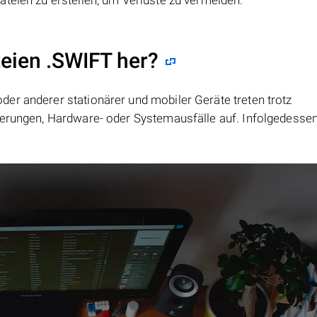
ateien zu erstellen, um Verluste zu vermeiden.
teien .SWIFT her?
er anderer stationärer und mobiler Geräte treten trotz
ierungen, Hardware- oder Systemausfälle auf. Infolgedesse