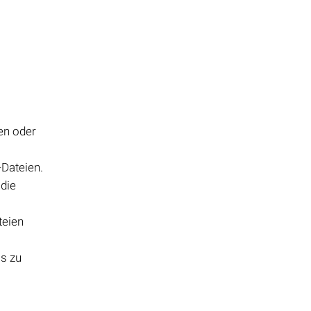
en oder
-Dateien.
 die
teien
ls zu