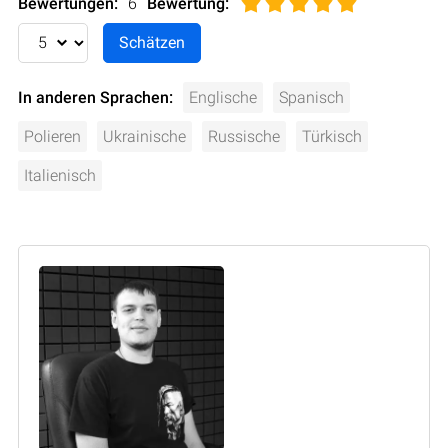
Bewertungen:
6
Bewertung
:
In anderen Sprachen:
Englische
Spanisch
Polieren
Ukrainische
Russische
Türkisch
Italienisch