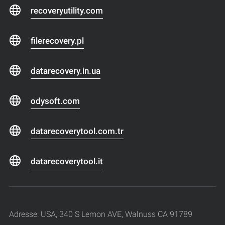
recoveryutility.com
filerecovery.pl
datarecovery.in.ua
odysoft.com
datarecoverytool.com.tr
datarecoverytool.it
Adresse: USA, 340 S Lemon AVE, Walnuss CA 91789