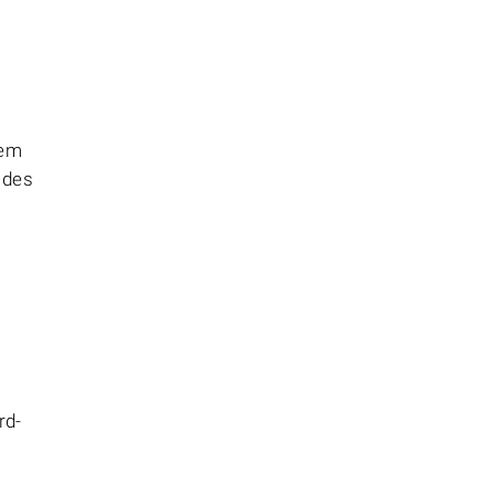
hem
 des
rd-