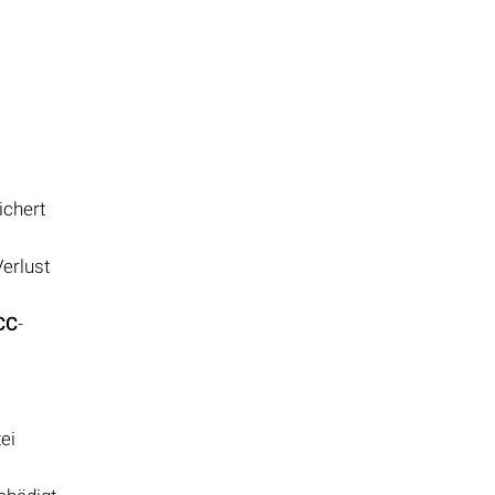
ichert
Verlust
CC
-
ei