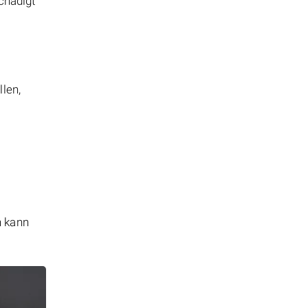
chädigt
llen,
n kann