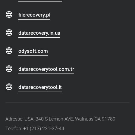
filerecovery.pl
datarecovery.in.ua
odysoft.com
datarecoverytool.com.tr
datarecoverytool.it
Adresse: USA, 340 S Lemon AVE, Walnuss CA 91789
Telefon: +1 (213) 221-37-44