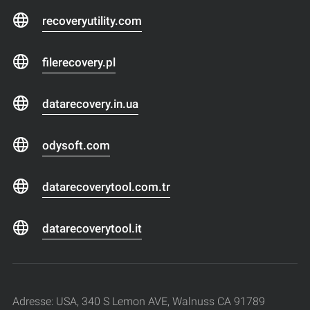
recoveryutility.com
filerecovery.pl
datarecovery.in.ua
odysoft.com
datarecoverytool.com.tr
datarecoverytool.it
Adresse: USA, 340 S Lemon AVE, Walnuss CA 91789