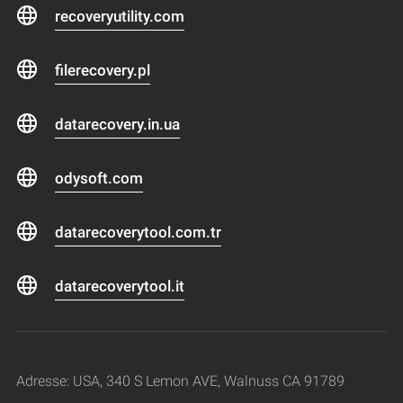
recoveryutility.com
filerecovery.pl
datarecovery.in.ua
odysoft.com
datarecoverytool.com.tr
datarecoverytool.it
Adresse: USA, 340 S Lemon AVE, Walnuss CA 91789