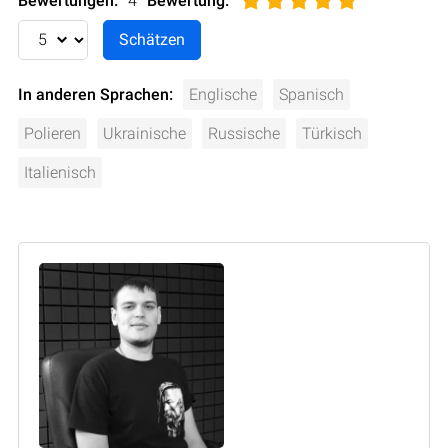
Bewertungen:
4
Bewertung
:
In anderen Sprachen:
Englische
Spanisch
Polieren
Ukrainische
Russische
Türkisch
Italienisch