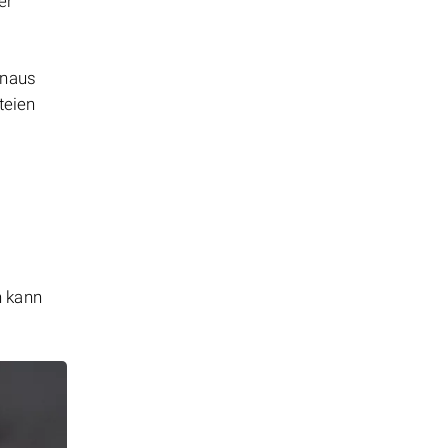
er
inaus
teien
n kann