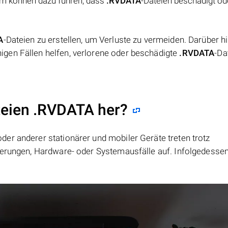
em können dazu führen, dass
.RVDATA
-Dateien beschädigt od
A
-Dateien zu erstellen, um Verluste zu vermeiden. Darüber h
gen Fällen helfen, verlorene oder beschädigte
.RVDATA
-Da
ateien .RVDATA her?
er anderer stationärer und mobiler Geräte treten trotz
ierungen, Hardware- oder Systemausfälle auf. Infolgedesse