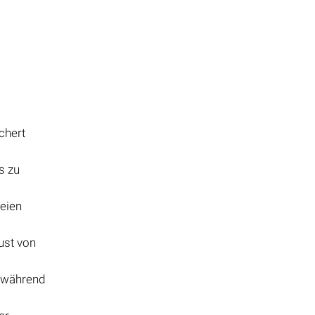
chert
s zu
teien
ust von
z während