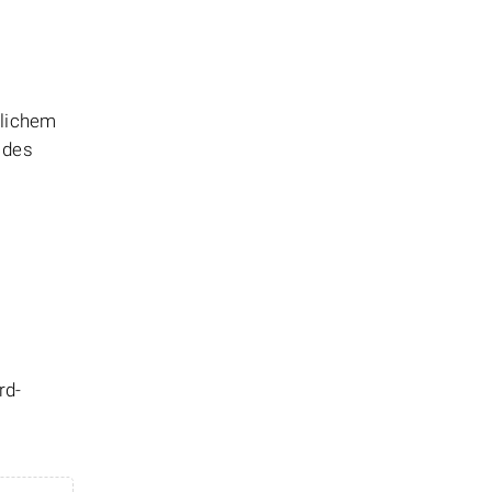
tlichem
 des
rd-