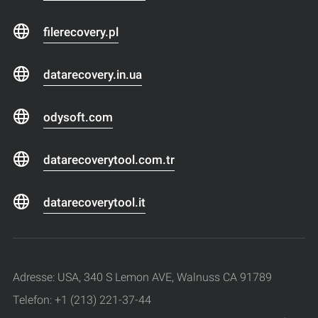
filerecovery.pl
datarecovery.in.ua
odysoft.com
datarecoverytool.com.tr
datarecoverytool.it
Adresse: USA, 340 S Lemon AVE, Walnuss CA 91789
Telefon: +1 (213) 221-37-44