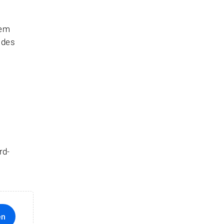
hem
 des
rd-
en