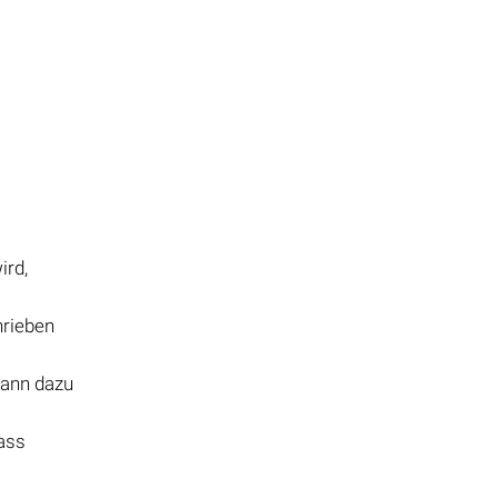
ird,
hrieben
kann dazu
ass