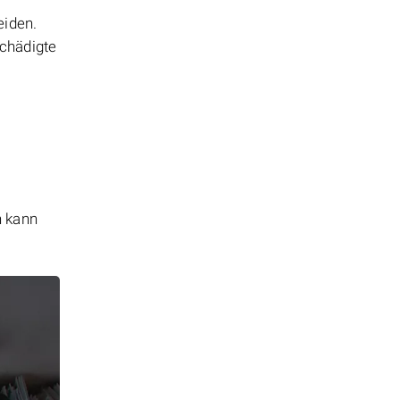
eiden.
schädigte
n kann