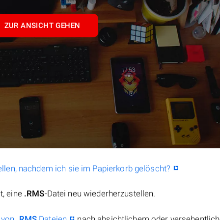
ZUR ANSICHT GEHEN
llen, nachdem ich sie im Papierkorb gelöscht?
t, eine
.RMS
-Datei neu wiederherzustellen.
 von
.RMS
Dateien
nach absichtlichem oder versehentlic