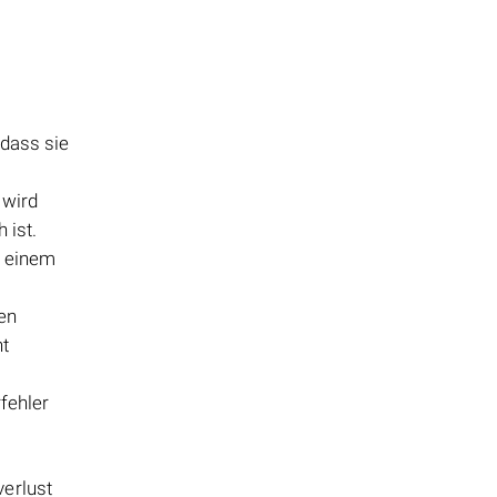
 dass sie
 wird
 ist.
u einem
en
ht
fehler
verlust