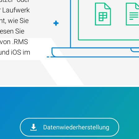
r Laufwerk
t, wie Sie
Lesen Sie
g von .RMS
und iOS im
Datenwiederherstellung