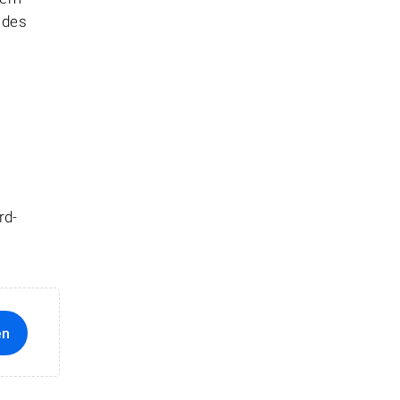
 des
rd-
en