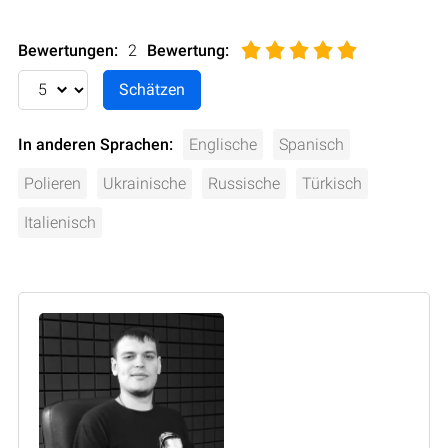
Bewertungen:
2
Bewertung
:
In anderen Sprachen:
Englische
Spanisch
Polieren
Ukrainische
Russische
Türkisch
Italienisch