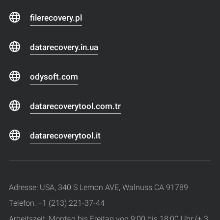
filerecovery.pl
datarecovery.in.ua
odysoft.com
datarecoverytool.com.tr
datarecoverytool.it
Adresse: USA, 340 S Lemon AVE, Walnuss CA 91789
Telefon: +1 (213) 221-37-44
Arbeitszeit: Montag bis Freitag von 9:00 bis 18:00 Uhr (+ 3