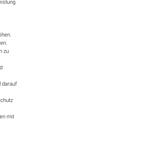
eistung
öhen.
en.
n zu
nd
 darauf
schutz
ken mit