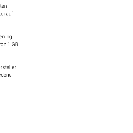
tten
ei auf
herung
 von 1 GB
steller
edene