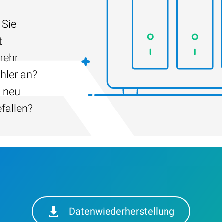
 Sie
t
mehr
hler an?
h neu
efallen?
Datenwiederherstellung