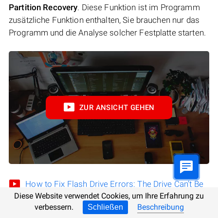
Partition Recovery
. Diese Funktion ist im Programm
zusätzliche Funktion enthalten, Sie brauchen nur das
Programm und die Analyse solcher Festplatte starten.
ZUR ANSICHT GEHEN
How to Fix Flash Drive Errors: The Drive Can’t Be
Diese Website verwendet Cookies, um Ihre Erfahrung zu
Recognized, Wrong Size, RAW File System
verbessern.
Beschreibung
Schließen