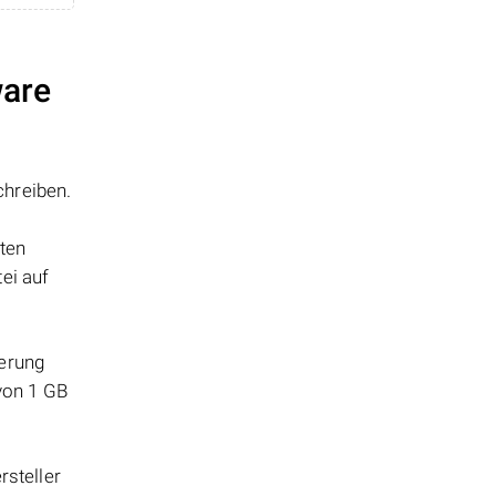
ware
chreiben.
tten
ei auf
herung
 von 1 GB
steller