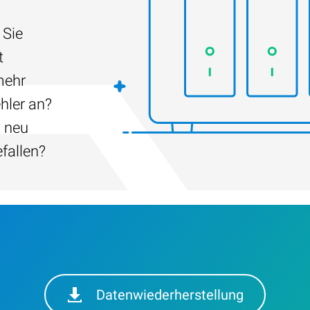
 Sie
t
mehr
hler an?
h neu
efallen?
Datenwiederherstellung