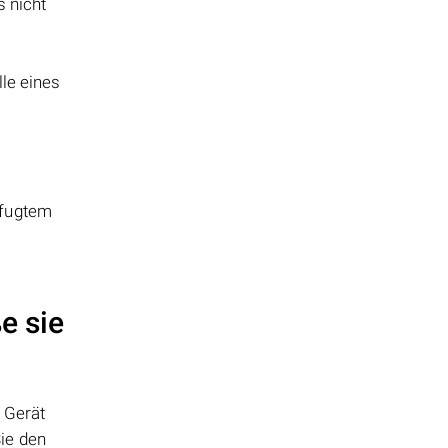
s nicht
le eines
fugtem
e sie
 Gerät
ie den