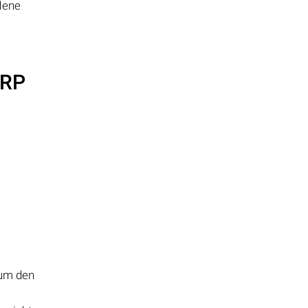
dene
-RP
 um den