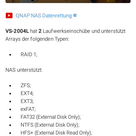
QNAP NAS Datenrettung
VS-2004L
hat
2
Laufwerkseinschübe und unterstützt
Arrays der folgenden Typen:
RAID 1;
NAS unterstützt:
ZFS;
EXT4;
EXT3;
exFAT;
FAT32 (External Disk Only);
NTFS (External Disk Only);
HFS+ (External Disk Read Only);