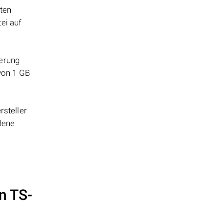
tten
ei auf
herung
 von 1 GB
steller
dene
n TS-