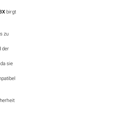
63X
birgt
s zu
d der
 da sie
mpatibel
herheit