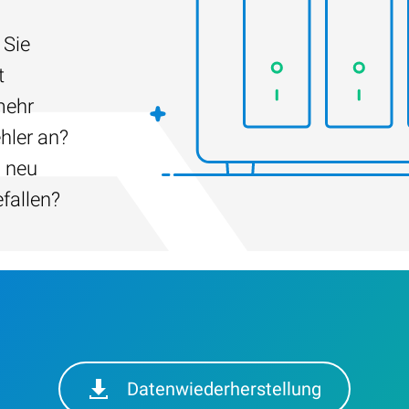
 Sie
t
mehr
hler an?
h neu
efallen?
Datenwiederherstellung