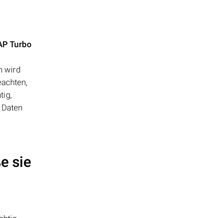
P Turbo
h wird
eachten,
tig,
 Daten
e sie