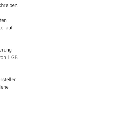
chreiben.
tten
ei auf
herung
 von 1 GB
steller
dene