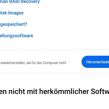
tman RAID Recovery
Disk-Images
 gespeichert?
ellungssoftware
Herunterlad
iederherstellen, die für den Computer nicht
en nicht mit herkömmlicher Soft