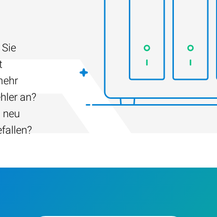
 Sie
t
mehr
hler an?
h neu
efallen?