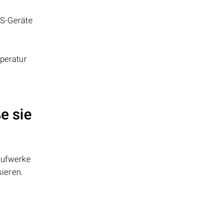
AS-Geräte
peratur
e sie
aufwerke
ieren.