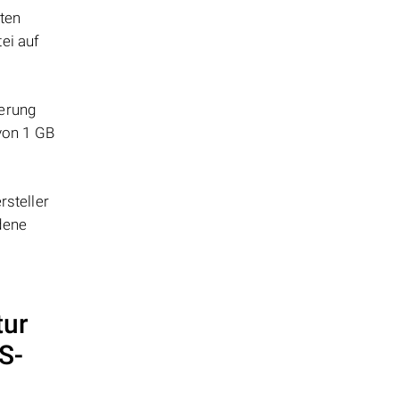
tten
ei auf
herung
 von 1 GB
steller
dene
tur
S-