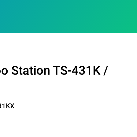
o Station TS-431K /
431KX
.