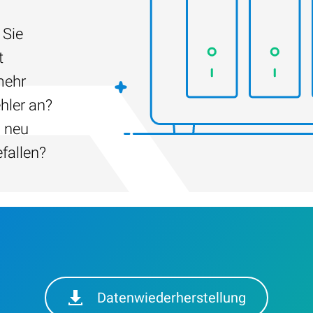
 Sie
t
mehr
hler an?
h neu
efallen?
Datenwiederherstellung