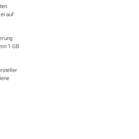
tten
ei auf
herung
 von 1 GB
steller
dene