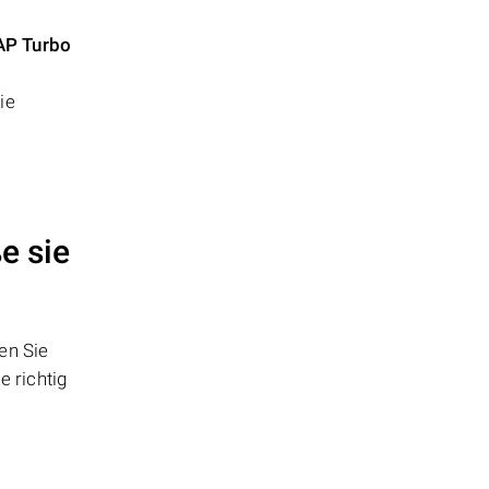
P Turbo
ie
e sie
en Sie
 richtig