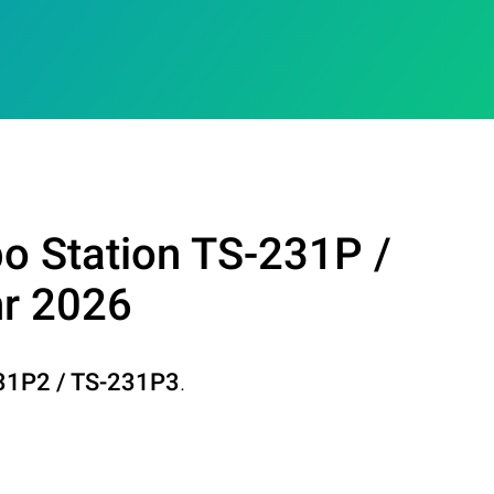
o Station TS-231P /
hr 2026
231P2 / TS-231P3
.