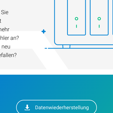
 Sie
t
mehr
hler an?
h neu
efallen?
Datenwiederherstellung