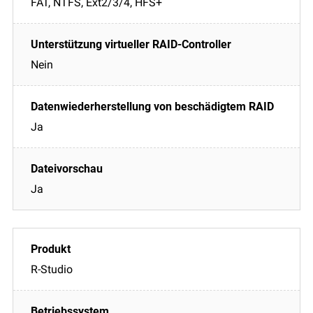
FAT, NTFS, Ext2/3/4, HFS+
Nein
Ja
Ja
R-Studio