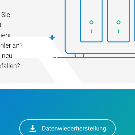
 Sie
t
mehr
hler an?
h neu
efallen?
Datenwiederherstellung