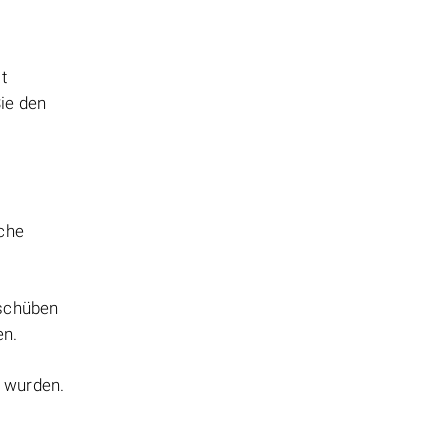
t
ie den
sche
nschüben
en.
t wurden.