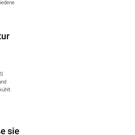
iedene
tur
AS
und
kühlt
e sie