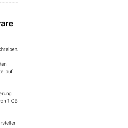
ware
chreiben.
tten
ei auf
herung
 von 1 GB
steller