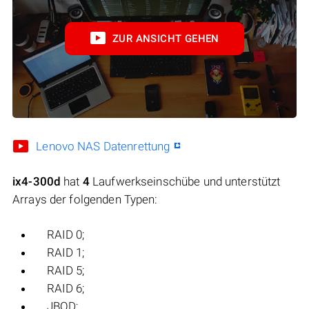
ZUR ANSICHT GEHEN
Lenovo NAS Datenrettung
ix4-300d
hat
4
Laufwerkseinschübe und unterstützt
Arrays der folgenden Typen:
RAID 0;
RAID 1;
RAID 5;
RAID 6;
JBOD;