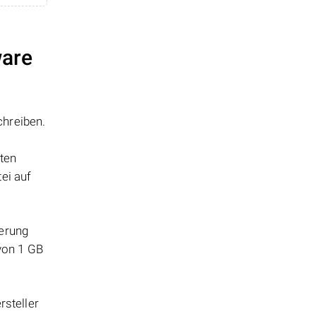
ware
chreiben.
tten
ei auf
herung
 von 1 GB
steller