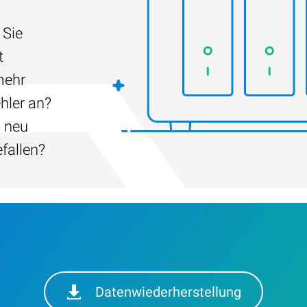
 Sie
t
mehr
hler an?
h neu
efallen?
Datenwiederherstellung