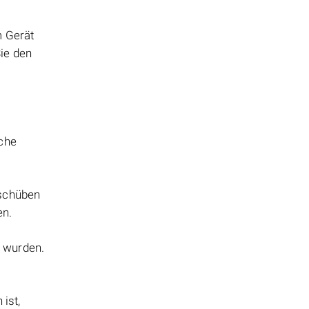
m Gerät
ie den
sche
nschüben
en.
t wurden.
ist,