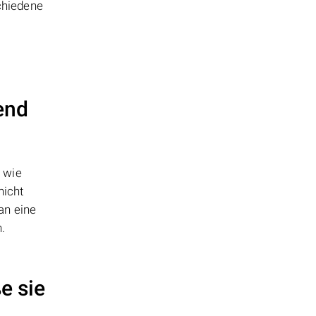
chiedene
end
 wie
nicht
an eine
.
e sie