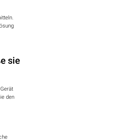
tteln.
Lösung
e sie
 Gerät
ie den
sche