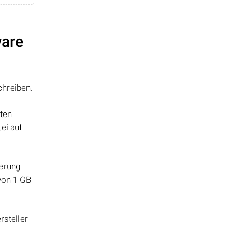
ware
chreiben.
tten
ei auf
herung
 von 1 GB
steller