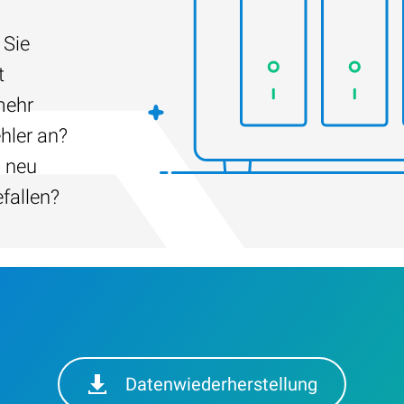
 Sie
t
mehr
hler an?
h neu
efallen?
Datenwiederherstellung