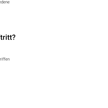
edene
tritt?
riffen