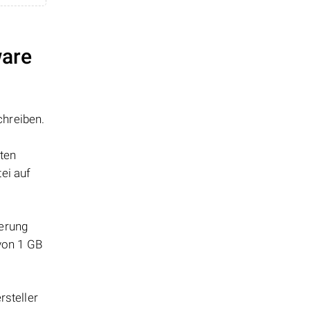
ware
chreiben.
tten
ei auf
herung
 von 1 GB
steller