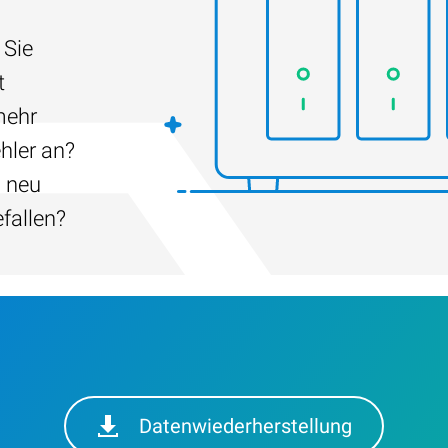
 Sie
t
mehr
hler an?
h neu
efallen?
Datenwiederherstellung