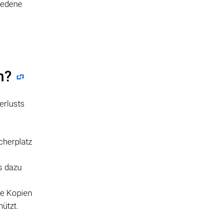
iedene
n?
erlusts
cherplatz
s dazu
te Kopien
ützt.