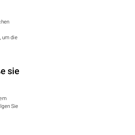
chen
, um die
e sie
dem
lgen Sie