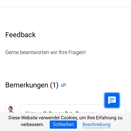
Feedback
Gerne beantworten wir Ihre Fragen!
Bemerkungen (1)
Hetman Software: Data Recovery
Diese Website verwendet Cookies, um Ihre Erfahrung zu
9.08.2022 12:31
#
verbessern.
Beschreibung
Schließen
Wenn Sie Fragen zum Wiederherstellen von