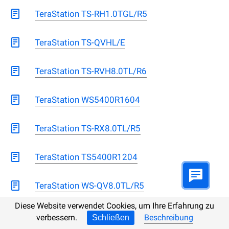
TeraStation TS-RH1.0TGL/R5
TeraStation TS-QVHL/E
TeraStation TS-RVH8.0TL/R6
TeraStation WS5400R1604
TeraStation TS-RX8.0TL/R5
TeraStation TS5400R1204
TeraStation WS-QV8.0TL/R5
Diese Website verwendet Cookies, um Ihre Erfahrung zu
TeraStation TS-I4.0TGL/R5
verbessern.
Beschreibung
Schließen