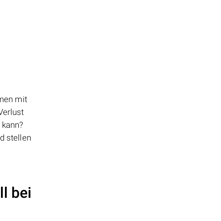
men mit
Verlust
n kann?
d stellen
l bei