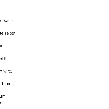
rursacht
te selbst
oder
hlt,
t wird,
t führen.
 um
e