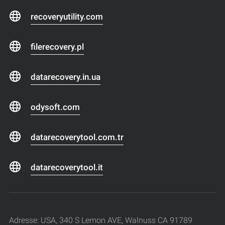
recoveryutility.com
filerecovery.pl
datarecovery.in.ua
odysoft.com
datarecoverytool.com.tr
datarecoverytool.it
Adresse: USA, 340 S Lemon AVE, Walnuss CA 91789