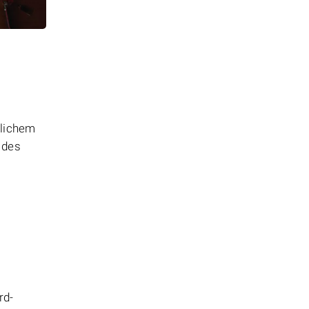
tlichem
 des
rd-