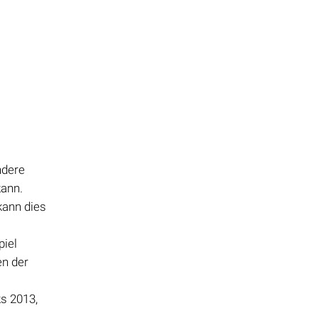
ndere
kann.
 kann dies
piel
en der
ks 2013,