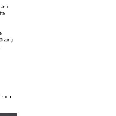
rden.
fte
e
tützung
u
n kann