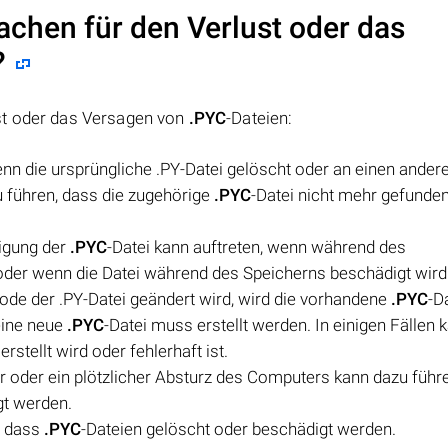
achen für den Verlust oder das
?
st oder das Versagen von
.PYC
-Dateien:
nn die ursprüngliche .PY-Datei gelöscht oder an einen ander
u führen, dass die zugehörige
.PYC
-Datei nicht mehr gefunde
digung der
.PYC
-Datei kann auftreten, wenn während des
 oder wenn die Datei während des Speicherns beschädigt wird
de der .PY-Datei geändert wird, wird die vorhandene
.PYC
-D
eine neue
.PYC
-Datei muss erstellt werden. In einigen Fällen 
 erstellt wird oder fehlerhaft ist.
r oder ein plötzlicher Absturz des Computers kann dazu führ
gt werden.
n, dass
.PYC
-Dateien gelöscht oder beschädigt werden.