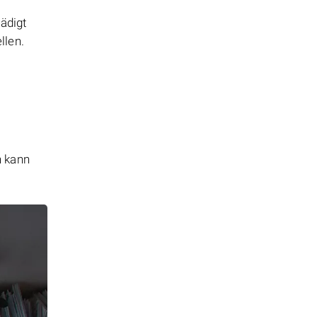
ädigt
llen.
n kann