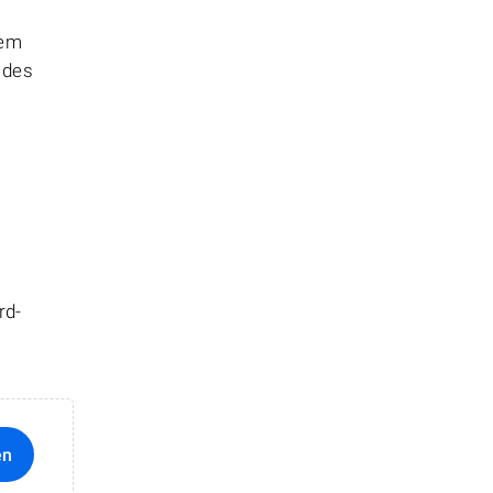
hem
 des
rd-
en