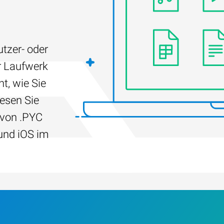
g
tzer- oder
r Laufwerk
t, wie Sie
Lesen Sie
 von .PYC
und iOS im