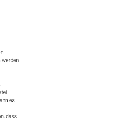
en
n werden
.
atei
kann es
en, dass