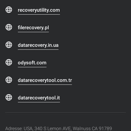
recoveryutility.com
filerecovery.pl
datarecovery.in.ua
odysoft.com
datarecoverytool.com.tr
datarecoverytool.it
Adresse: USA, 340 S Lemon AVE, Walnuss CA 91789